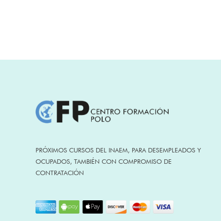
IMAR0108:
Montaje y
mantenimien
PRÓXIMOS CURSOS DEL INAEM, PARA DESEMPLEADOS Y
de instalacion
OCUPADOS, TAMBIÉN CON COMPROMISO DE
frigoríficas
CONTRATACIÓN
ACCIONES
FORMATIVAS
ELEE0109:
CERTIFICADOS D
Montaje y
PROFESIONALIDA
mantenimien