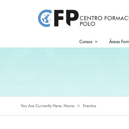
Skip
to
content
Cursos
Áreas For
You Are Currently Here
:
Home
>
Eventos